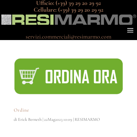
Ufficio
: (+39) 39 29 20 29 92
Cellulare
: (+39) 39 29 20 29 92
decopierre.italia@gmail.com
servizi.commerciali@resimarmo.com
Ordine
di
Erick Berneth
|
22Mag2023 10:09
|
RESIMARMO