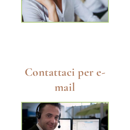
Orari di apertura
Mattina
: dalle 9:00h alle 12:00h
Pomeriggio
: dalle 14:00h alle 17:00h
Sabato / Domenica
: Chiuso
Contattaci per e-
mail