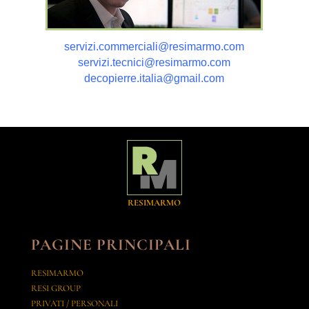
servizi.commerciali@resimarmo.com
servizi.tecnici@resimarmo.com
decopierre.italia@gmail.com
RESIMARMO
PAGINE PRINCIPALI
RESIMARMO
RESI GROUP
PRIVATI / PERSONALI