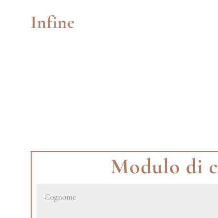
Infine
Allo stesso tempo potete effettuare il pagamento tramite
bonifico bancario (riceverete le nostre coordinate).
Inviateci una copia del bonifico bancario in modo che
possiamo seguire il vostro ordine.
Quando il pagamento appare sul nostro conto, la merce
viene caricata e spedita.
Questo è tutto...
Modulo di c