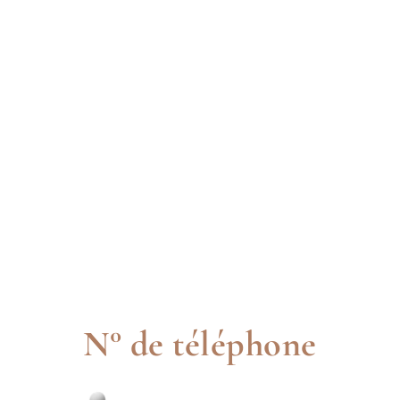
Resistenza al fuoco
Tetti piani Nº 06/32301345. Tetti inclinati 20º Nº
08/32309237.
Resistenza alla perforazione
delle radici
Senza
RESITEX
Nº 07/32305556.
Con
RESITEX
Nº 07/32305558.
Abrasion Taber
Nº 10/101.729-1626
QUALICONSULT
Taccuino di clausole tecniche CCT nº 50 712 004 096.
BBA
British Board of Agreement Nº 11/4836.
CCT
: nº 50 712 004 096
N° de téléphone