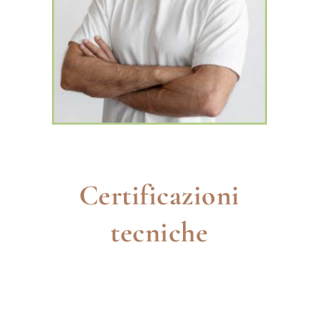
Sylvano Pennaccini
Certificazioni
tecniche
ATE
Omologazione tecnica n. 06/0263 - Marchio CE per 10 e 25
anni.